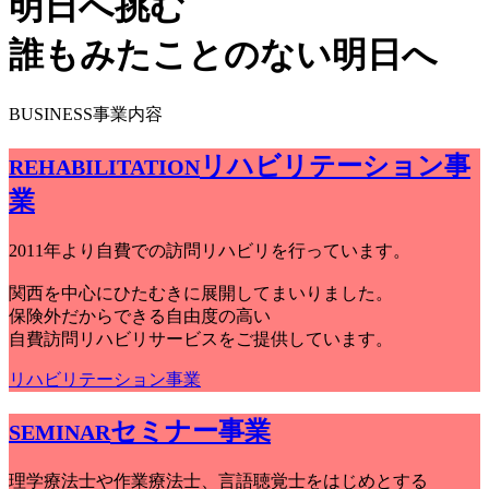
明
日
へ
挑
む
誰
も
み
た
こ
と
の
な
い
明
日
へ
BUSINESS
事業内容
リハビリテーション事
REHABILITATION
業
2011年より自費での訪問リハビリを行っています。
関西を中心にひたむきに展開してまいりました。
保険外だからできる自由度の高い
自費訪問リハビリサービスをご提供しています。
リハビリテーション事業
セミナー事業
SEMINAR
理学療法士や作業療法士、言語聴覚士をはじめとする