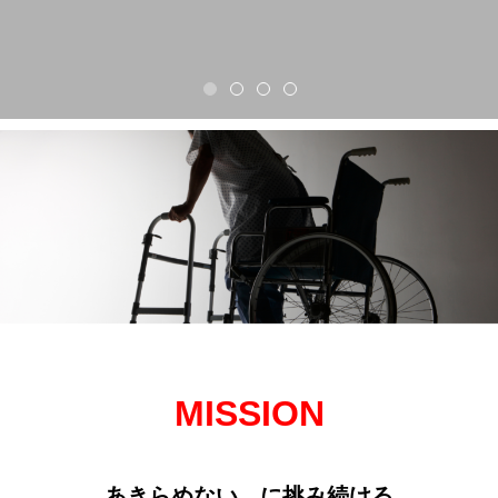
誰
も
見
た
こ
と
の
な
い
明
日
を
MISSION
あきらめない に挑み続ける