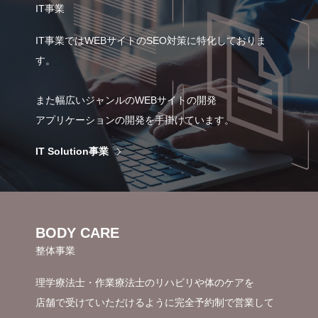
IT事業
IT事業ではWEBサイトのSEO対策に特化しておりま
す。
また幅広いジャンルのWEBサイトの開発
アプリケーションの開発を手掛けています。
IT Solution事業
BODY CARE
整体事業
理学療法士・作業療法士のリハビリや体のケアを
店舗で受けていただけるように完全予約制で営業して