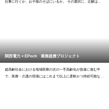
仕事に行くか、お子様のそばにいるか。 その選択に、正解はあ
りません。共働きが当たり前となった今でも、体調を崩した子ど
もを預けられる先は限られ、そのたびに悩みを抱えています。こ
の悩みに私たちは少しでも役に立ちたいと考えています。
関西電力 × EPoch 業務提携プロジェクト
超高齢社会における地域医療の次の一手高齢化が急速に進む中
で、医療・介護の現場にはこれまで以上に柔軟かつ持続可能な支
援体制が求められています。 制度に縛られない「自費リハビ
リ」の価値が見直される今、私たちEPochは関西電力グループと
の業務提携を通じて、地域社会に新しいケアの形を届けるプロジ
ェ