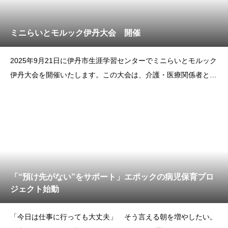
ミニらいとモルック伊丹大会 開催
2025年9月21日に伊丹市生涯学習センターでミニらいとモルック
伊丹大会を開催いたします。この大会は、介護・医療関係者と地
域住民の交流を深めることを目的に開催します。尼崎市・伊丹
市・川西市・西宮市・宝塚市を中心に、日頃それぞれの現場で活
躍する方々が顔を合わせ、地域密着
「“預け先がない”をサポート」エポックの病児保育プロ
ジェクト始動
「今日は仕事に行っても大丈夫」 そう言える朝を増やしたい。