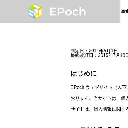
事
制定日：2011年5月1日
COMPANY
OUTLINE
最終改訂日：2015年7月10
会社概要
企業情報
はじめに
BUSINESS
事業内容
EPoch ウェブサイト（
おります。当サイトは、個
REHABIL
TION
サイトは、個人情報に関す
リハビリテー
ョン事業