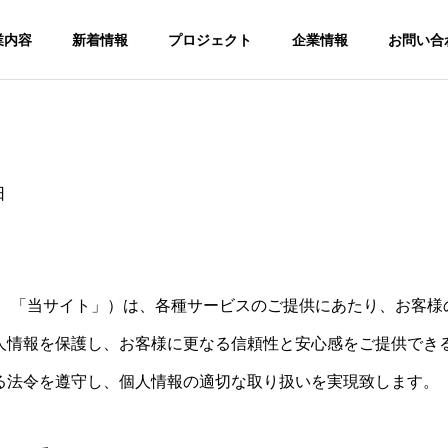
業内容
新着情報
プロジェクト
企業情報
お問い合
HISTORY
日
沿革
以下、「当サイト」）は、各種サービスのご提供にあたり、お客
人情報を保護し、お客様に更なる信頼性と安心感をご提供でき
ITA
IT SOLUTIO
る法令を遵守し、個人情報の適切な取り扱いを実現致します。
SEMINAR
N
シ
セミナー事業
IT事業