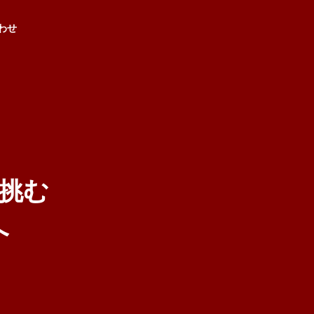
わせ
挑
む
へ
BODY CARE
SPORTS
整体事業
スポーツ事業