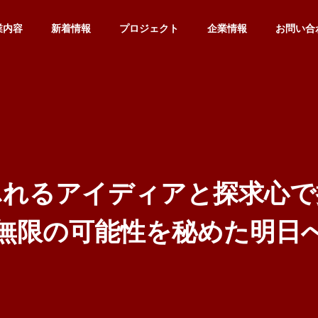
業内容
新着情報
プロジェクト
企業情報
お問い合
HISTORY
沿革
ふ
れ
る
ア
イ
デ
ィ
ア
と
探
求
心
で
無
限
の
可
能
性
を
秘
め
た
明
日
ITA
IT SOLUTIO
SEMINAR
N
シ
セミナー事業
IT事業