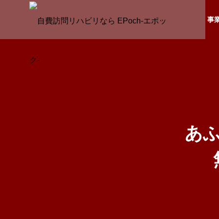
事
COMPANY
OUTLINE
会社概要
企業情報
BUSINESS
あ
事業内容
REHABIL
TION
リハビリテー
ョン事業